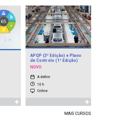
APQP (3ª Edição) e Plano
de Controlo (1ª Edição)
NOVO
A definir
10 h
Online
MAIS CURSOS