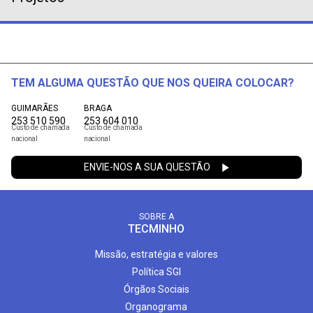
TEM ALGUMA QUESTÃO QUE NOS QUEIRA COLOCAR?
GUIMARÃES
BRAGA
253 510 590
253 604 010
Custo de chamada
Custo de chamada
nacional
nacional
ENVIE-NOS A SUA QUESTÃO
SOBRE A
TECMINHO
Missão, estratégia e valores
Política SGI
Órgãos Sociais
Organograma