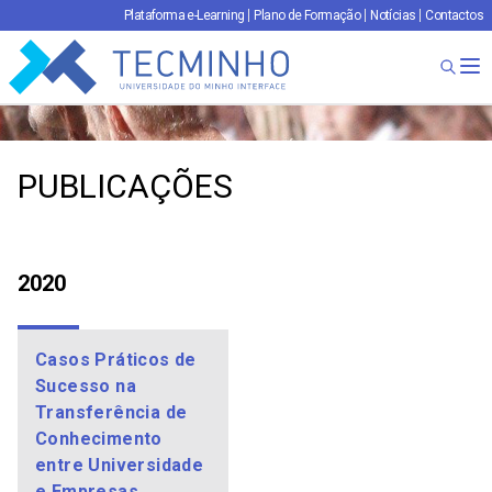
Plataforma e-Learning
Plano de Formação
Notícias
Contactos
TECMINHO
Ab
PUBLICAÇÕES
2020
Casos Práticos de
Sucesso na
Transferência de
Conhecimento
entre Universidade
e Empresas