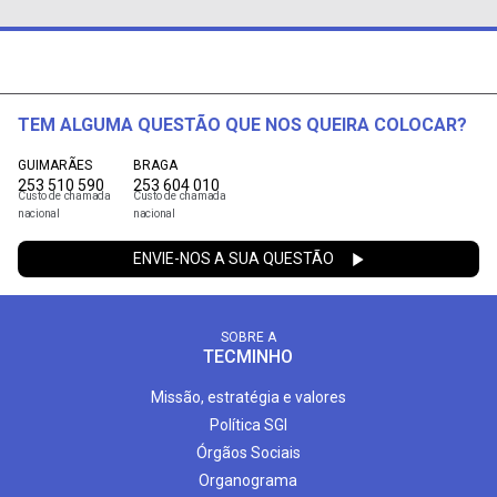
TEM ALGUMA QUESTÃO QUE NOS QUEIRA COLOCAR?
GUIMARÃES
BRAGA
253 510 590
253 604 010
Custo de chamada
Custo de chamada
nacional
nacional
ENVIE-NOS A SUA QUESTÃO
SOBRE A
TECMINHO
Missão, estratégia e valores
Política SGI
Órgãos Sociais
Organograma