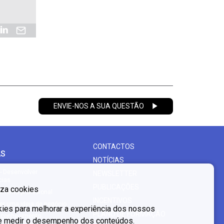
ENVIE-NOS A SUA QUESTÃO
CONTACTOS
AS
NOTÍCIAS
- Desenvolver
NEWSLETTER
cias
PUBLICAÇÕES
liza cookies
mento profissional
INCENTIVOS
er uma ideia de negócio
es para melhorar a experiência dos nossos
PLANO DE FORMAÇÃO
o conhecimento
 e medir o desempenho dos conteúdos.