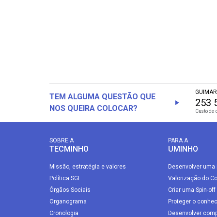
GUIMAR
TEM ALGUMA QUESTÃO QUE
253 
NOS QUEIRA COLOCAR?
Custo de 
SOBRE A
PARA A
TECMINHO
UMINHO
Missão, estratégia e valores
Desenvolver uma 
Política SGI
Valorização do C
Órgãos Sociais
Criar uma Spin-off
Organograma
Proteger o conhe
Cronologia
Desenvolver comp