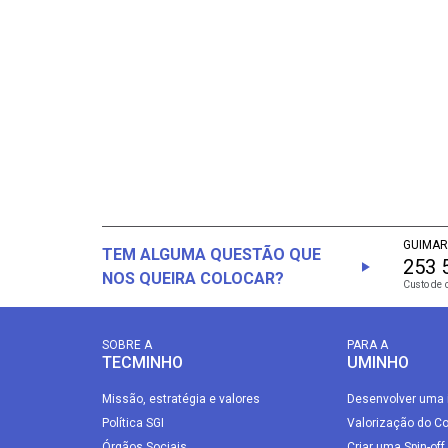
GUIMAR
TEM ALGUMA QUESTÃO QUE
253 
NOS QUEIRA COLOCAR?
Custo de 
SOBRE A
PARA A
TECMINHO
UMINHO
Missão, estratégia e valores
Desenvolver uma 
Política SGI
Valorização do C
Órgãos Sociais
Criar uma Spin-off