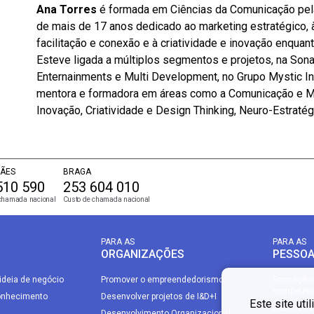
Ana Torres
é formada em Ciências da Comunicação pel
de mais de 17 anos dedicado ao marketing estratégico,
facilitação e conexão e à criatividade e inovação enqua
Esteve ligada a múltiplos segmentos e projetos, na Son
Enternainments e Multi Development, no Grupo Mystic In
mentora e formadora em áreas como a Comunicação e Mar
Inovação, Criatividade e Design Thinking, Neuro-Estratégi
ÃES
BRAGA
510 590
253 604 010
chamada nacional
Custo de chamada nacional
PARA AS
PARA AS
ORGANIZAÇÕES
PESSO
ideia de negócio
Promover o empreendedorismo
Formação 
competên
onhecimento
Desenvolver projetos de I&D+I
Este site uti
Desenvolvi
Desenvolvimento Organizacional