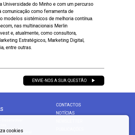
a Universidade do Minho e com um percurso
 à comunicação como ferramenta de
nto modelos sistémicos de melhoria contínua.
aecom, nas multinacionais Merlin
vest e, atualmente, como consultora,
keting Estratégicos, Marketing Digital,
a, entre outras.
ENVIE-NOS A SUA QUESTÃO
CONTACTOS
AS
NOTÍCIAS
- Desenvolver
NEWSLETTER
cias
PUBLICAÇÕES
liza cookies
mento profissional