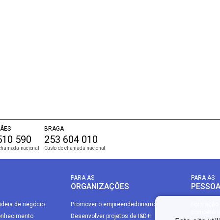
ÃES
BRAGA
510 590
253 604 010
chamada nacional
Custo de chamada nacional
PARA AS
PARA AS
ORGANIZAÇÕES
PESSO
ideia de negócio
Promover o empreendedorismo
Formação 
competên
onhecimento
Desenvolver projetos de I&D+I