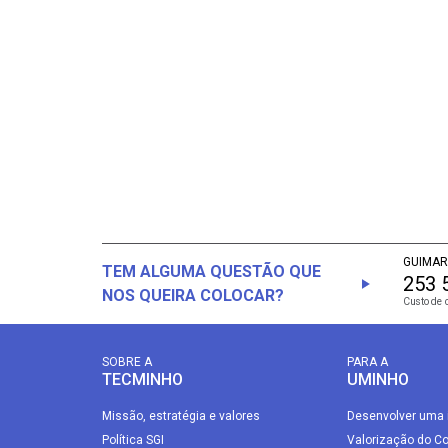
GUIMAR
TEM ALGUMA QUESTÃO QUE
253 
NOS QUEIRA COLOCAR?
Custo de 
SOBRE A
PARA A
TECMINHO
UMINHO
Missão, estratégia e valores
Desenvolver uma 
Política SGI
Valorização do C