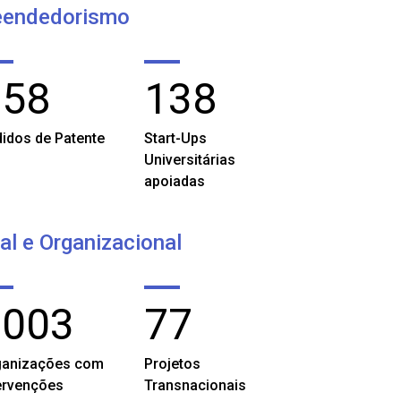
reendedorismo
358
138
idos de Patente
Start-Ups
Universitárias
apoiadas
l e Organizacional
2003
77
ganizações com
Projetos
ervenções
Transnacionais