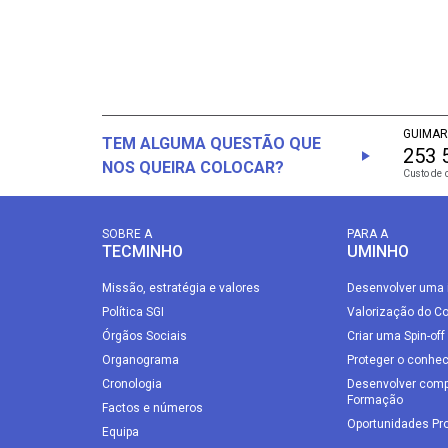
GUIMAR
TEM ALGUMA QUESTÃO QUE
253 
NOS QUEIRA COLOCAR?
Custo de 
SOBRE A
PARA A
TECMINHO
UMINHO
Missão, estratégia e valores
Desenvolver uma 
Política SGI
Valorização do C
Órgãos Sociais
Criar uma Spin-off
Organograma
Proteger o conhe
Cronologia
Desenvolver comp
Formação
Factos e números
Oportunidades Pro
Equipa