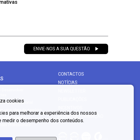
mativas
ENVIE-NOS A SUA QUESTÃO
CONTACTOS
AS
NOTÍCIAS
- Desenvolver
NEWSLETTER
cias
PUBLICAÇÕES
liza cookies
mento profissional
INCENTIVOS
er uma ideia de negócio
es para melhorar a experiência dos nossos
PLANO DE FORMAÇÃO
o conhecimento
 e medir o desempenho dos conteúdos.
des Profissionais