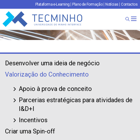
Plataforma e-Learning
Plano de Formação
Notícias
Contactos
TECMINHO
Ab
Desenvolver uma ideia de negócio
Valorização do Conhecimento
Apoio à prova de conceito
Parcerias estratégicas para atividades de
I&D+I
Incentivos
Criar uma Spin-off