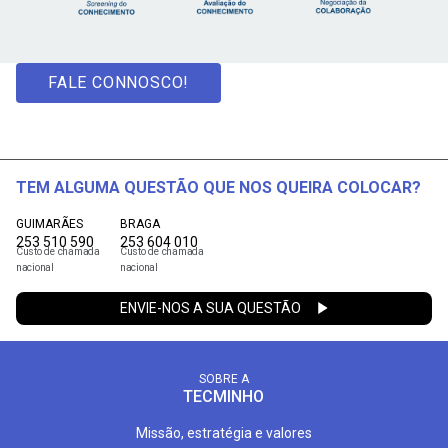
FALE CONNOSCO!
TEM ALGUMA QUESTÃO QUE NOS QUEIRA COLOCAR?
GUIMARÃES
BRAGA
253 510 590
253 604 010
Custo de chamada
Custo de chamada
nacional
nacional
ENVIE-NOS A SUA QUESTÃO
SOBRE A
TECMINHO
Missão, estratégia e valores