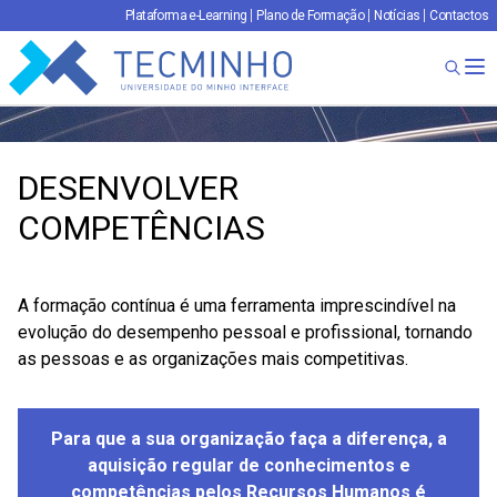
Plataforma e-Learning
Plano de Formação
Notícias
Contactos
TECMINHO
Ab
DESENVOLVER
COMPETÊNCIAS
A formação contínua é uma ferramenta imprescindível na
evolução do desempenho pessoal e profissional, tornando
as pessoas e as organizações mais competitivas.
Para que a sua organização faça a
diferença, a
aquisição regular de conhecimentos e
competências pelos Recursos Humanos é