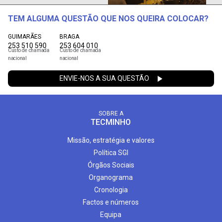
TEM ALGUMA QUESTÃO QUE NOS QUEIRA COLOCAR?
GUIMARÃES
BRAGA
253 510 590
253 604 010
Custo de chamada
Custo de chamada
nacional
nacional
ENVIE-NOS A SUA QUESTÃO
SOBRE A
TECMINHO
Missão, estratégia e valores
Política SGI
Órgãos Sociais
Organograma
Cronologia
Factos e números
Equipa