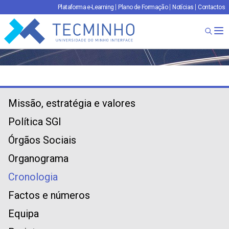
Plataforma e-Learning
Plano de Formação
Notícias
Contactos
TECMINHO
Ab
Missão, estratégia e valores
Política SGI
Órgãos Sociais
Organograma
Cronologia
Factos e números
Equipa