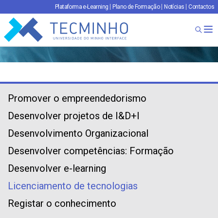
Plataforma e-Learning
Plano de Formação
Notícias
Contactos
TECMINHO
Ab
Promover o empreendedorismo
Desenvolver projetos de I&D+I
Desenvolvimento Organizacional
Desenvolver competências: Formação
Desenvolver e-learning
Licenciamento de tecnologias
Registar o conhecimento