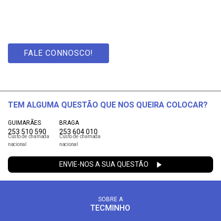
FALE CONNOSCO!
TEM ALGUMA QUESTÃO QUE NOS QUEIRA COLOCAR?
GUIMARÃES
BRAGA
253 510 590
253 604 010
Custo de chamada
Custo de chamada
nacional
nacional
ENVIE-NOS A SUA QUESTÃO
SOBRE A
TECMINHO