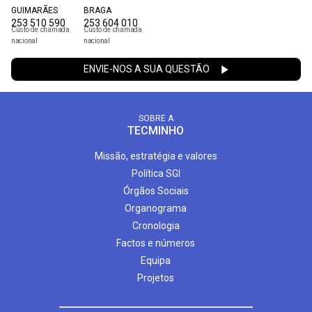
GUIMARÃES
BRAGA
253 510 590
253 604 010
Custo de chamada
Custo de chamada
nacional
nacional
ENVIE-NOS A SUA QUESTÃO
SOBRE A
TECMINHO
Missão, estratégia e valores
Política SGI
Órgãos Sociais
Organograma
Cronologia
Factos e números
Equipa
Projetos