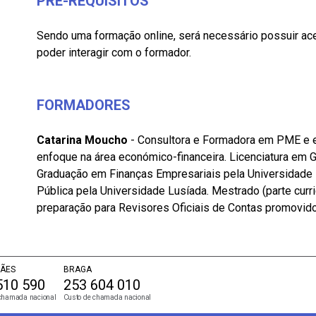
PRÉ-REQUISITOS
Sendo uma formação online, será necessário possuir ace
poder interagir com o formador.
FORMADORES
Catarina Moucho
- Consultora e Formadora em PME e e
enfoque na área económico-financeira. Licenciatura em
Graduação em Finanças Empresariais pela Universidade
Pública pela Universidade Lusíada. Mestrado (parte curr
preparação para Revisores Oficiais de Contas promovi
ÃES
BRAGA
510 590
253 604 010
chamada nacional
Custo de chamada nacional