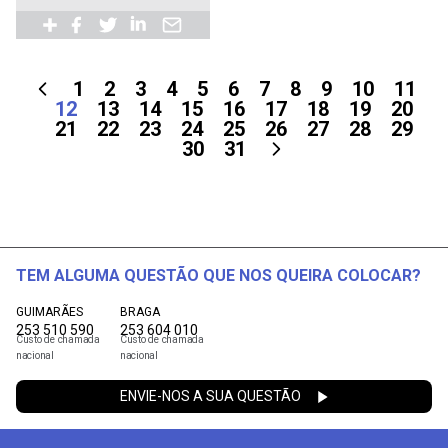
1
2
3
4
5
6
7
8
9
10
11
12
13
14
15
16
17
18
19
20
21
22
23
24
25
26
27
28
29
30
31
TEM ALGUMA QUESTÃO QUE NOS QUEIRA COLOCAR?
GUIMARÃES
BRAGA
253 510 590
253 604 010
Custo de chamada
Custo de chamada
nacional
nacional
ENVIE-NOS A SUA QUESTÃO