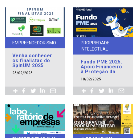
EMPREENDEDORISMO
PROPRIEDADE
INTELECTUAL
Venha conhecer
os finalistas do
Fundo PME 2025:
SpinUM 2025
Apoio Financeiro
à Proteção da
25/02/2025
Propriedade
18/02/2025
Industrial