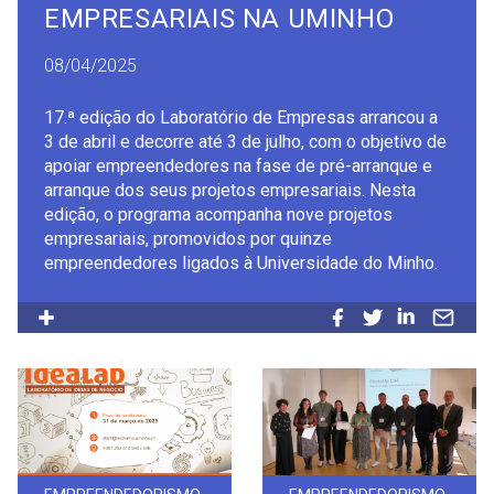
EMPRESARIAIS NA UMINHO
08/04/2025
17.ª edição do Laboratório de Empresas arrancou a
3 de abril e decorre até 3 de julho, com o objetivo de
apoiar empreendedores na fase de pré-arranque e
arranque dos seus projetos empresariais. Nesta
edição, o programa acompanha nove projetos
empresariais, promovidos por quinze
empreendedores ligados à Universidade do Minho.