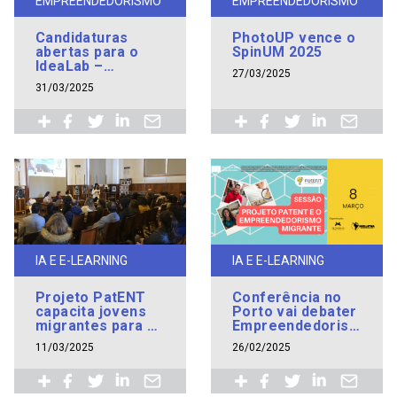
EMPREENDEDORISMO
EMPREENDEDORISMO
Candidaturas
PhotoUP vence o
abertas para o
SpinUM 2025
IdeaLab –
27/03/2025
programa que
31/03/2025
impulsiona Ideias
de Negócio!
IA E E-LEARNING
IA E E-LEARNING
Projeto PatENT
Conferência no
capacita jovens
Porto vai debater
migrantes para o
Empreendedorismo
empreendedorismo
Migrante e
11/03/2025
26/02/2025
resultados do
Projeto PatENT