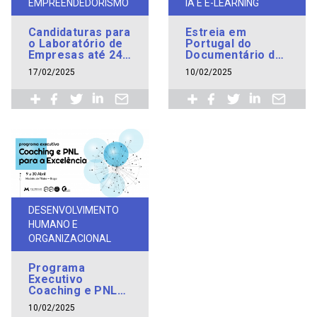
EMPREENDEDORISMO
IA E E-LEARNING
Candidaturas para
Estreia em
o Laboratório de
Portugal do
Empresas até 24
Documentário da
de março
vida real “Os
17/02/2025
10/02/2025
Migrantes podem
Patentear /
Migrants can
Patent”
DESENVOLVIMENTO
HUMANO E
ORGANIZACIONAL
Programa
Executivo
Coaching e PNL
para a Excelência
10/02/2025
arranca em abril