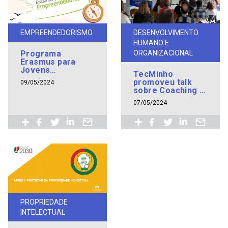
EMPREENDEDORISMO
DESENVOLVIMENTO
HUMANO E
Programa
ORGANIZACIONAL
Erasmus para
Jovens
TecMinho
Empreendedores
promoveu talk
09/05/2024
apresentado em
sobre Coaching e
Vila Nova de
Felicidade no
Famalicão
07/05/2024
Trabalho em
Guimarães
PROPRIEDADE
INTELECTUAL