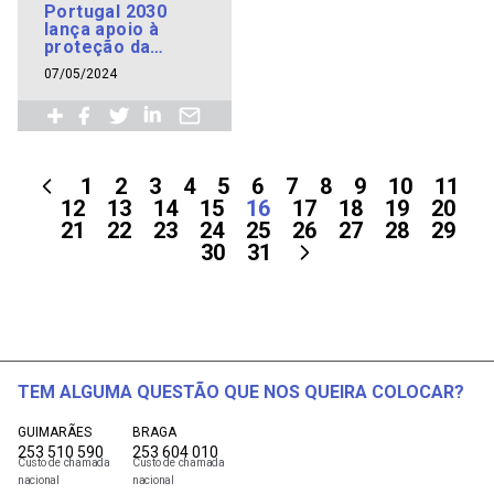
Portugal 2030
lança apoio à
proteção da
propriedade
07/05/2024
industrial
1
2
3
4
5
6
7
8
9
10
11
12
13
14
15
16
17
18
19
20
21
22
23
24
25
26
27
28
29
30
31
TEM ALGUMA QUESTÃO QUE NOS QUEIRA COLOCAR?
GUIMARÃES
BRAGA
253 510 590
253 604 010
Custo de chamada
Custo de chamada
nacional
nacional