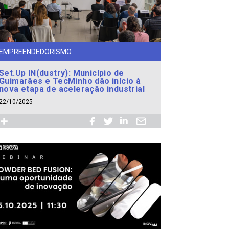
EMPREENDEDORISMO
Set.Up IN(dustry): Município de
Guimarães e TecMinho dão início à
nova etapa de aceleração industrial
22/10/2025