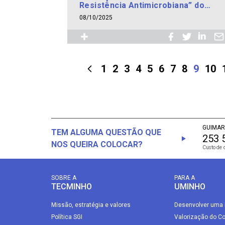
Resistência Antimicrobiana” do
projeto SMARTgNOSTICS
08/10/2025
1
2
3
4
5
6
7
8
9
10
GUIMAR
TEM ALGUMA QUESTÃO QUE
253 
NOS QUEIRA COLOCAR?
Custo de 
SOBRE A
PARA A
TECMINHO
UMINHO
Missão, estratégia e valores
Desenvolver uma 
Política SGI
Valorização do C