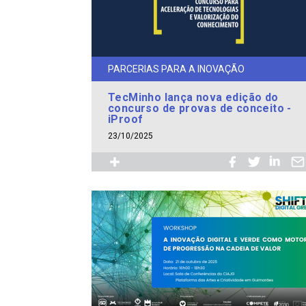
PARCERIAS PARA A INOVAÇÃO
TecMinho lança nova edição do
concurso de provas de conceito -
iProof
23/10/2025