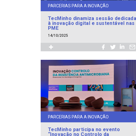
PARCERIAS PARA A INOVAÇÃO
TecMinho dinamiza sessão dedicad
à inovação digital e sustentável nas
PME
14/10/2025
PARCERIAS PARA A INOVAÇÃO
TecMinho participa no evento
“Inovação no Controlo da