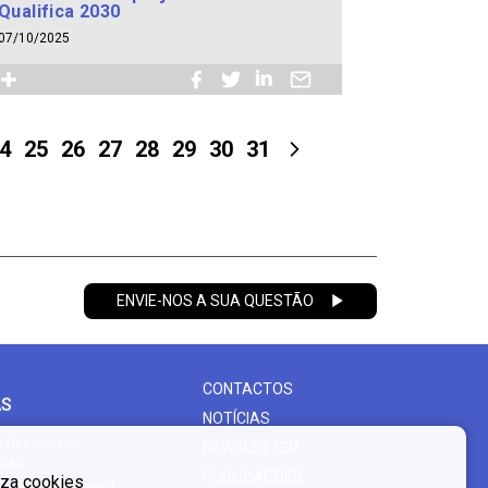
Qualifica 2030
07/10/2025
4
25
26
27
28
29
30
31
ENVIE-NOS A SUA QUESTÃO
CONTACTOS
AS
NOTÍCIAS
- Desenvolver
NEWSLETTER
cias
PUBLICAÇÕES
liza cookies