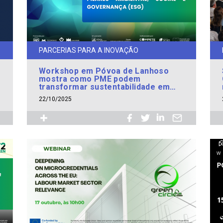
PARCERIAS PARA A INOVAÇÃO
Workshop em Póvoa de Lanhoso
mostra como PME podem
transformar sustentabilidade em
vantagem competitiva
22/10/2025