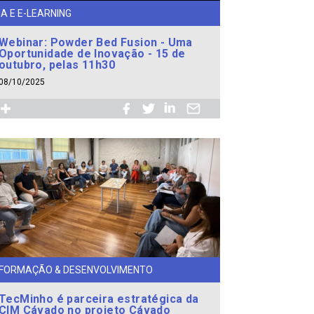
IA E E-LEARNING
Webinar: Powder Bed Fusion - Uma
Oportunidade de Inovação - 15 de
outubro, pelas 11h30
08/10/2025
FORMAÇÃO & DESENVOLVIMENTO
TecMinho é parceira estratégica da
CIM Cávado no projeto Cávado