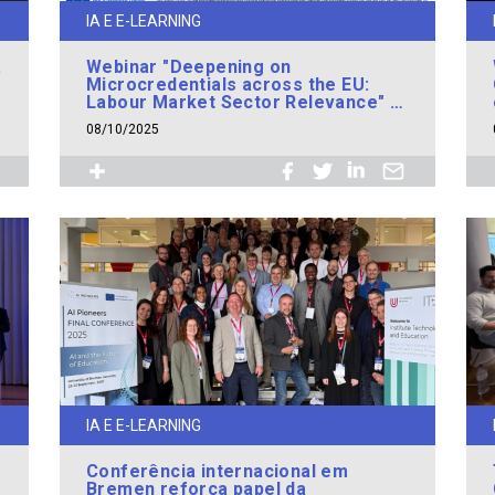
IA E E-LEARNING
a
Webinar "Deepening on
Microcredentials across the EU:
Labour Market Sector Relevance" a
17 de outubro
08/10/2025
IA E E-LEARNING
Conferência internacional em
Bremen reforça papel da