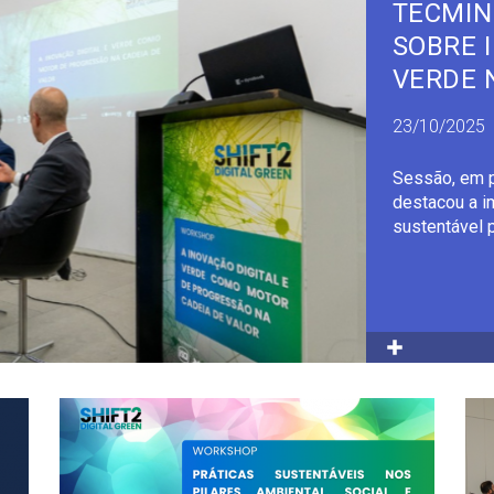
TECMIN
SOBRE 
VERDE 
DE GUI
23/10/2025
Sessão, em p
destacou a im
sustentável 