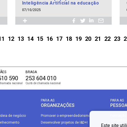
Inteligência Artificial na educação
07/10/2025
11
12
13
14
15
16
17
18
19
20
21
22
23
2
ÃES
BRAGA
510 590
253 604 010
chamada nacional
Custo de chamada nacional
PARA AS
PARA AS
ORGANIZAÇÕES
PESSO
ideia de negócio
Promover o empreendedorismo
Formação 
competên
onhecimento
Desenvolver projetos de I&D+I
Este site uti