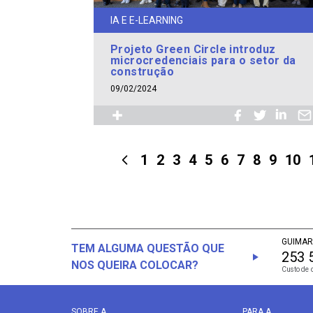
IA E E-LEARNING
Projeto Green Circle introduz
microcredenciais para o setor da
construção
09/02/2024
1
2
3
4
5
6
7
8
9
10
GUIMAR
TEM ALGUMA QUESTÃO QUE
253 
NOS QUEIRA COLOCAR?
Custo de 
SOBRE A
PARA A