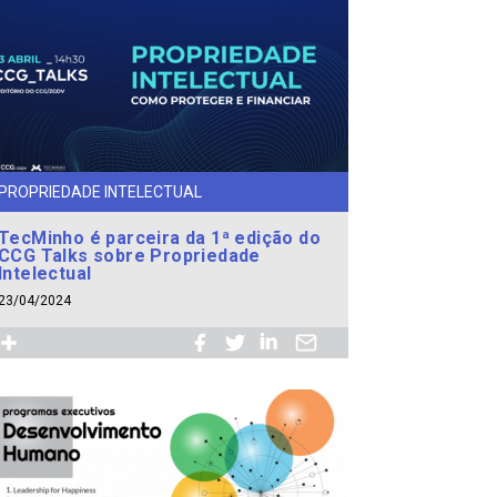
PROPRIEDADE INTELECTUAL
TecMinho é parceira da 1ª edição do
CCG Talks sobre Propriedade
Intelectual
23/04/2024