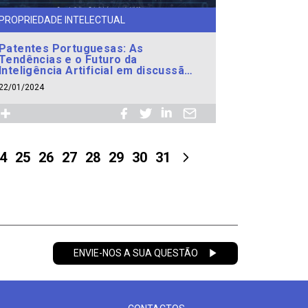
PROPRIEDADE INTELECTUAL
Patentes Portuguesas: As
Tendências e o Futuro da
Inteligência Artificial em discussão
no dia 2 de fevereiro
22/01/2024
4
25
26
27
28
29
30
31
ENVIE-NOS A SUA QUESTÃO