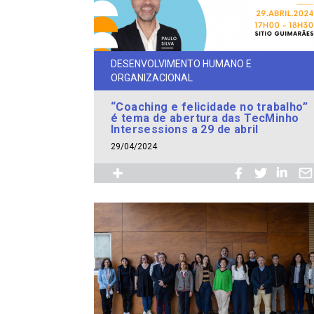
DESENVOLVIMENTO HUMANO E
ORGANIZACIONAL
“Coaching e felicidade no trabalho”
é tema de abertura das TecMinho
Intersessions a 29 de abril
29/04/2024