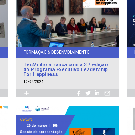
FORMAÇÃO & DESENVOLVIMENTO
TecMinho arranca com a 3.ª edição
do Programa Executivo Leadership
For Happiness
10/04/2024