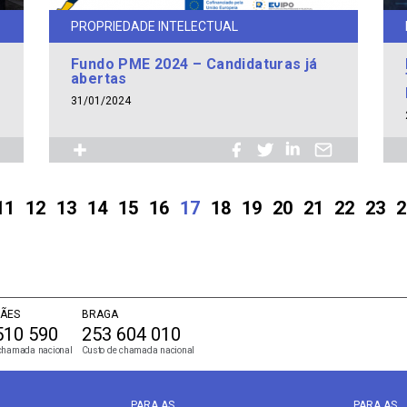
PROPRIEDADE INTELECTUAL
Fundo PME 2024 – Candidaturas já
abertas
31/01/2024
11
12
13
14
15
16
17
18
19
20
21
22
23
2
ÃES
BRAGA
510 590
253 604 010
chamada nacional
Custo de chamada nacional
PARA AS
PARA AS