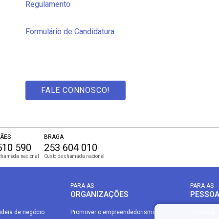
Regulamento
Formulário de Candidatura
FALE CONNOSCO!
ÃES
BRAGA
510 590
253 604 010
chamada nacional
Custo de chamada nacional
PARA AS
PARA AS
ORGANIZAÇÕES
PESSO
ideia de negócio
Promover o empreendedorismo
Formação 