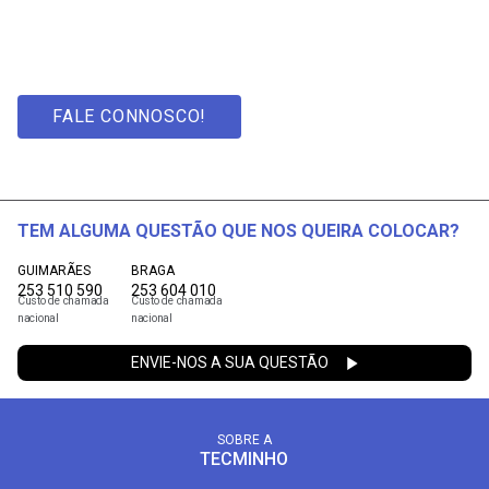
FALE CONNOSCO!
TEM ALGUMA QUESTÃO QUE NOS QUEIRA COLOCAR?
GUIMARÃES
BRAGA
253 510 590
253 604 010
Custo de chamada
Custo de chamada
nacional
nacional
ENVIE-NOS A SUA QUESTÃO
SOBRE A
TECMINHO