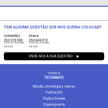
TEM ALGUMA QUESTÃO QUE NOS QUEIRA COLOCAR?
GUIMARÃES
BRAGA
253 510 590
253 604 010
Custo de chamada
Custo de chamada
nacional
nacional
ENVIE-NOS A SUA QUESTÃO
SOBRE A
TECMINHO
Missão, estratégia e valores
Política SGI
Órgãos Sociais
Organograma