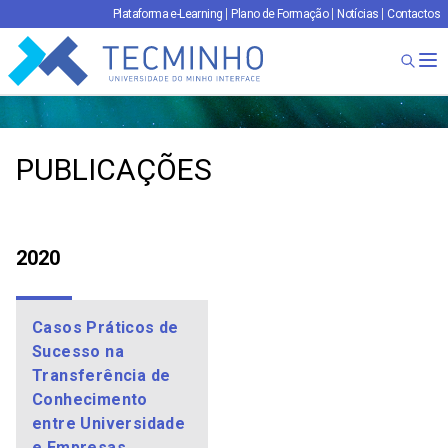
Plataforma e-Learning
Plano de Formação
Notícias
Contactos
TECMINHO
Ab
PUBLICAÇÕES
2020
Casos Práticos de
Sucesso na
Transferência de
Conhecimento
entre Universidade
e Empresas