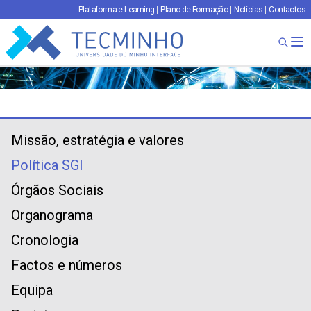
Plataforma e-Learning
Plano de Formação
Notícias
Contactos
TECMINHO
Ab
Missão, estratégia e valores
Política SGI
Órgãos Sociais
Organograma
Cronologia
Factos e números
Equipa