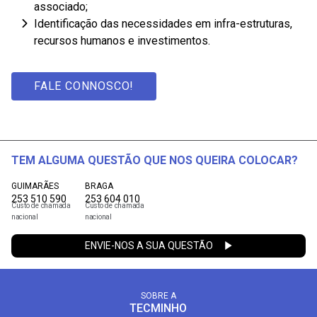
associado;
Identificação das necessidades em infra-estruturas,
recursos humanos e investimentos.
FALE CONNOSCO!
TEM ALGUMA QUESTÃO QUE NOS QUEIRA COLOCAR?
GUIMARÃES
BRAGA
253 510 590
253 604 010
Custo de chamada
Custo de chamada
nacional
nacional
ENVIE-NOS A SUA QUESTÃO
SOBRE A
TECMINHO