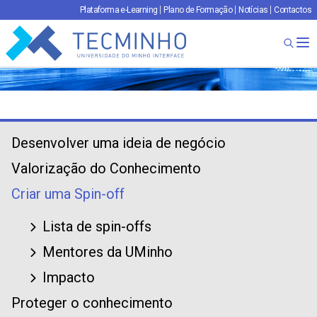
Plataforma e-Learning
Plano de Formação
Notícias
Contactos
TECMINHO
Ab
Desenvolver uma ideia de negócio
Valorização do Conhecimento
Criar uma Spin-off
Lista de spin-offs
Mentores da UMinho
Impacto
Proteger o conhecimento