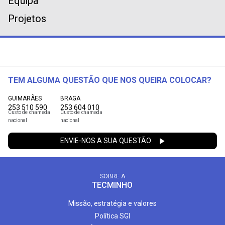
Equipa
Projetos
TEM ALGUMA QUESTÃO QUE NOS QUEIRA COLOCAR?
GUIMARÃES
BRAGA
253 510 590
253 604 010
Custo de chamada
Custo de chamada
nacional
nacional
ENVIE-NOS A SUA QUESTÃO
SOBRE A
TECMINHO
Missão, estratégia e valores
Política SGI