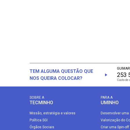
GUIMAR
TEM ALGUMA QUESTÃO QUE
253 
NOS QUEIRA COLOCAR?
Custo de 
SOBRE A
PARA A
TECMINHO
UMINHO
Missão, estratégia e valores
Desenvolver uma 
Política SGI
Valorização do C
Órgãos Sociais
Criar uma Spin-off