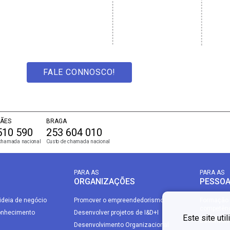
FALE CONNOSCO!
ÃES
BRAGA
510 590
253 604 010
chamada nacional
Custo de chamada nacional
PARA AS
PARA AS
ORGANIZAÇÕES
PESSO
ideia de negócio
Promover o empreendedorismo
Formação 
competên
onhecimento
Desenvolver projetos de I&D+I
Este site uti
Desenvolvi
Desenvolvimento Organizacional