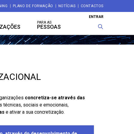
NING
PLANO DE FORMAÇÃO
NOTÍCIAS
CONTACTOS
ENTRAR
PARA AS
IZAÇÕES
PESSOAS
ZACIONAL
rganizações
concretiza-se através das
 técnicas, sociais e emocionais,
as
e ativar a sua concretização.
o, através do desenvolvimento de