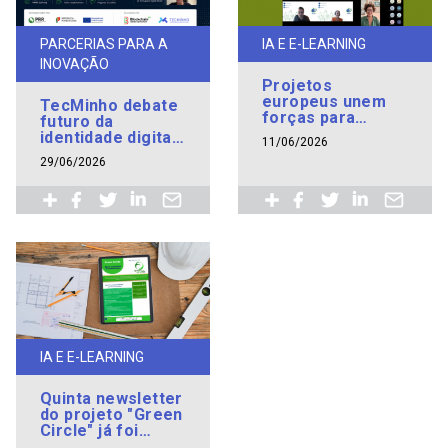
PARCERIAS PARA A
IA E E-LEARNING
INOVAÇÃO
Projetos
europeus unem
TecMinho debate
forças para
futuro da
promover as
identidade digital
11/06/2026
microcredenciais
no webinar “Quem
29/06/2026
e fortalecer a
é Você na
transição verde
Internet?”
da Europa
IA E E-LEARNING
Quinta newsletter
do projeto "Green
Circle" já foi
lançada