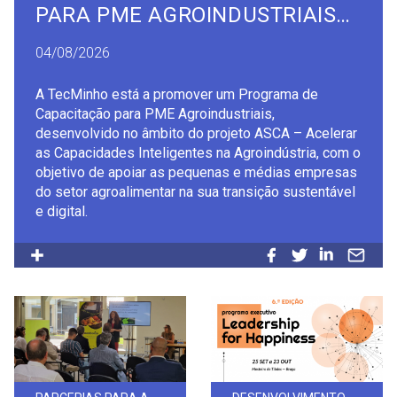
PARA PME AGROINDUSTRIAIS
NO ÂMBITO DO PROJETO ASCA
04/08/2026
A TecMinho está a promover um Programa de
Capacitação para PME Agroindustriais,
desenvolvido no âmbito do projeto ASCA – Acelerar
as Capacidades Inteligentes na Agroindústria, com o
objetivo de apoiar as pequenas e médias empresas
do setor agroalimentar na sua transição sustentável
e digital.