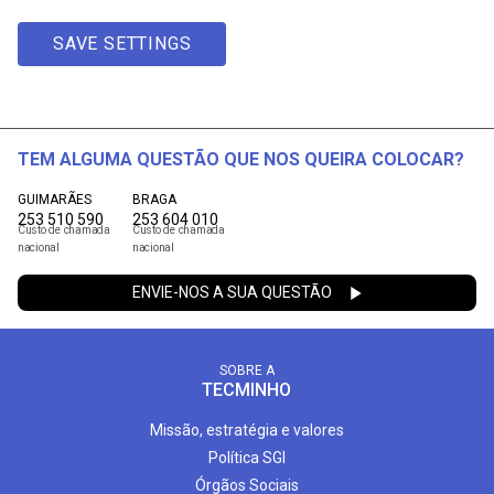
SAVE SETTINGS
TEM ALGUMA QUESTÃO QUE NOS QUEIRA COLOCAR?
GUIMARÃES
BRAGA
253 510 590
253 604 010
Custo de chamada
Custo de chamada
nacional
nacional
ENVIE-NOS A SUA QUESTÃO
SOBRE A
TECMINHO
Missão, estratégia e valores
Política SGI
Órgãos Sociais