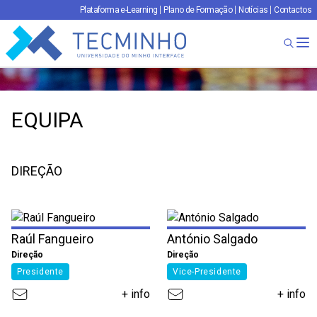
Plataforma e-Learning
Plano de Formação
Notícias
Contactos
TECMINHO
Ab
EQUIPA
DIREÇÃO
Raúl Fangueiro
António Salgado
Direção
Direção
Presidente
Vice-Presidente
+ info
+ info