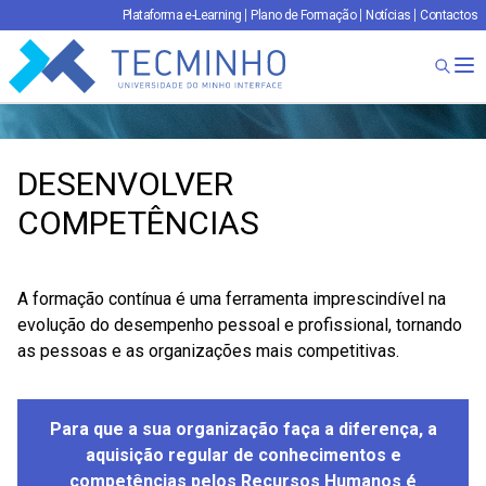
Plataforma e-Learning
Plano de Formação
Notícias
Contactos
TECMINHO
Ab
DESENVOLVER
COMPETÊNCIAS
A formação contínua é uma ferramenta imprescindível na
evolução do desempenho pessoal e profissional, tornando
as pessoas e as organizações mais competitivas.
Para que a sua organização faça a
diferença, a
aquisição regular de conhecimentos e
competências pelos Recursos Humanos é