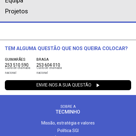
Equipa
Projetos
TEM ALGUMA QUESTÃO QUE NOS QUEIRA COLOCAR?
GUIMARÃES
BRAGA
253 510 590
253 604 010
Custo de chamada
Custo de chamada
nacional
nacional
ENVIE-NOS A SUA QUESTÃO
SOBRE A
TECMINHO
Missão, estratégia e valores
Política SGI