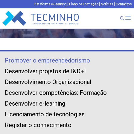
Plataforma e-Learning
Plano de Formação
Notícias
Contactos
TECMINHO
Ab
Promover o empreendedorismo
Desenvolver projetos de I&D+I
Desenvolvimento Organizacional
Desenvolver competências: Formação
Desenvolver e-learning
Licenciamento de tecnologias
Registar o conhecimento