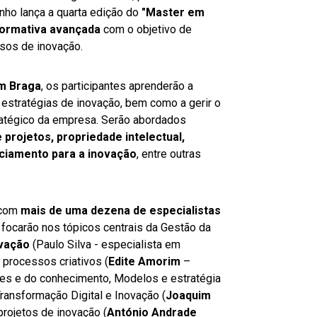
nho lança a quarta edição do
"Master em
ormativa avançada
com o objetivo de
ssos de inovação.
em Braga
, os participantes aprenderão a
 estratégias de inovação, bem como a gerir o
ratégico da empresa. Serão abordados
e projetos, propriedade intelectual,
nciamento para a inovação
, entre outras
 com
mais de uma dezena de especialistas
e focarão nos tópicos centrais da Gestão da
ovação
(Paulo Silva - especialista em
processos criativos (
Edite Amorim
–
aces e do conhecimento, Modelos e estratégia
ransformação Digital e Inovação (
Joaquim
projetos de inovação (
António Andrade