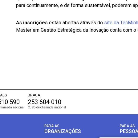
para continuamente, e de forma sustentável, poderem a
As
inscrições
estão abertas através do
site da TecMin
Master em Gestão Estratégica da Inovação conta com o
ÃES
BRAGA
510 590
253 604 010
chamada nacional
Custo de chamada nacional
PARA AS
PARA AS
ORGANIZAÇÕES
PESSO