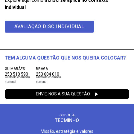
Explore aqui como a
DISC se aplica no contexto
individual
.
AVALIAÇÃO DISC INDIVIDUAL
TEM ALGUMA QUESTÃO QUE NOS QUEIRA COLOCAR?
GUIMARÃES
BRAGA
253 510 590
253 604 010
Custo de chamada
Custo de chamada
nacional
nacional
ENVIE-NOS A SUA QUESTÃO
SOBRE A
TECMINHO
Missão, estratégia e valores