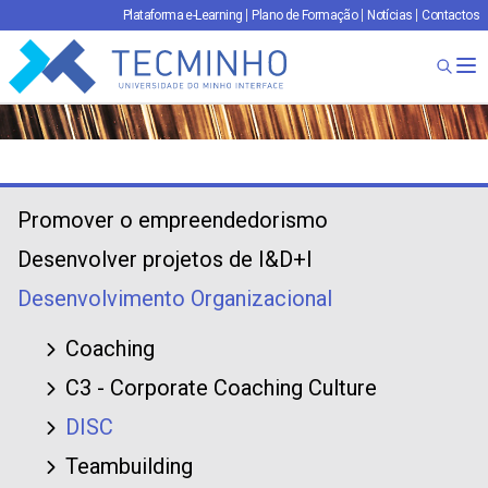
Plataforma e-Learning
Plano de Formação
Notícias
Contactos
TECMINHO
Ab
Promover o empreendedorismo
Desenvolver projetos de I&D+I
Desenvolvimento Organizacional
Coaching
C3 - Corporate Coaching Culture
DISC
Teambuilding