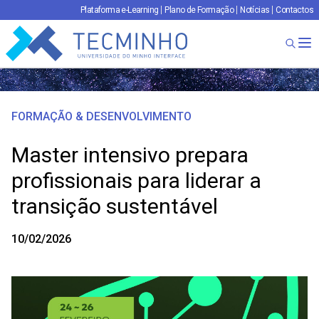
Plataforma e-Learning
Plano de Formação
Notícias
Contactos
TECMINHO
Ab
FORMAÇÃO & DESENVOLVIMENTO
Master intensivo prepara
profissionais para liderar a
transição sustentável
10/02/2026