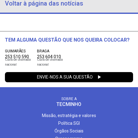
Voltar à página das notícias
TEM ALGUMA QUESTÃO QUE NOS QUEIRA COLOCAR?
GUIMARÃES
BRAGA
253 510 590
253 604 010
Custo de chamada
Custo de chamada
nacional
nacional
ENVIE-NOS A SUA QUESTÃO
SOBRE A
TECMINHO
Missão, estratégia e valores
Política SGI
Órgãos Sociais