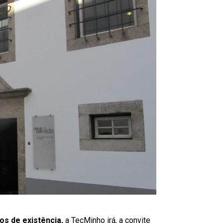
os de existência,
a TecMinho irá, a convite