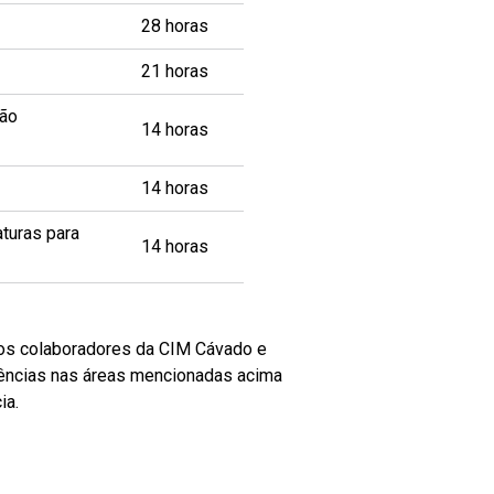
28 horas
21 horas
Não
14 horas
14 horas
turas para
14 horas
aos colaboradores da CIM Cávado e
tências nas áreas mencionadas acima
ia.