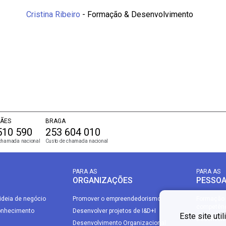
Cristina Ribeiro
- Formação & Desenvolvimento
ÃES
BRAGA
510 590
253 604 010
chamada nacional
Custo de chamada nacional
PARA AS
PARA AS
ORGANIZAÇÕES
PESSO
ideia de negócio
Promover o empreendedorismo
Formação 
competên
onhecimento
Desenvolver projetos de I&D+I
Este site uti
Desenvolvi
Desenvolvimento Organizacional