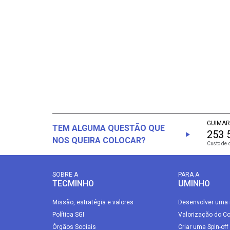
GUIMAR
TEM ALGUMA QUESTÃO QUE
253 
NOS QUEIRA COLOCAR?
Custo de 
SOBRE A
PARA A
TECMINHO
UMINHO
Missão, estratégia e valores
Desenvolver uma 
Política SGI
Valorização do C
Órgãos Sociais
Criar uma Spin-off