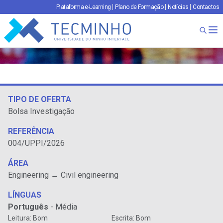
Plataforma e-Learning
Plano de Formação
Notícias
Contactos
TECMINHO
Ab
TIPO DE OFERTA
Bolsa Investigação
REFERÊNCIA
004/UPPI/2026
ÁREA
Engineering → Civil engineering
LÍNGUAS
Português
- Média
Leitura: Bom
Escrita: Bom