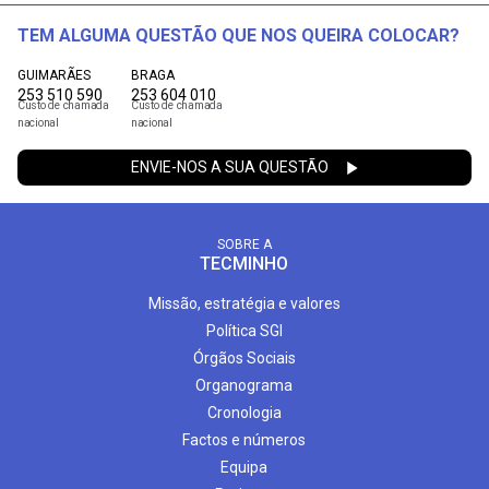
TEM ALGUMA QUESTÃO QUE NOS QUEIRA COLOCAR?
GUIMARÃES
BRAGA
253 510 590
253 604 010
Custo de chamada
Custo de chamada
nacional
nacional
ENVIE-NOS A SUA QUESTÃO
SOBRE A
TECMINHO
Missão, estratégia e valores
Política SGI
Órgãos Sociais
Organograma
Cronologia
Factos e números
Equipa