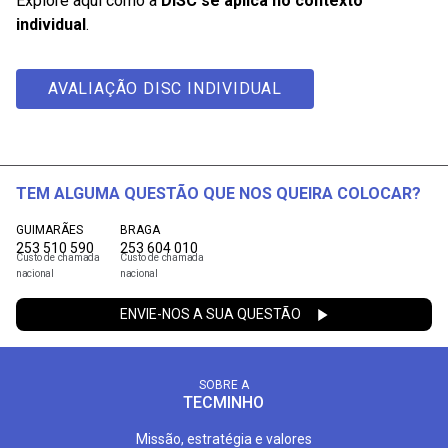
Explore aqui como a
DISC se aplica no contexto
individual
.
AVALIAÇÃO DISC INDIVIDUAL
TEM ALGUMA QUESTÃO QUE NOS QUEIRA COLOCAR?
GUIMARÃES
BRAGA
253 510 590
253 604 010
Custo de chamada
Custo de chamada
nacional
nacional
ENVIE-NOS A SUA QUESTÃO
SOBRE A
TECMINHO
Missão, estratégia e valores