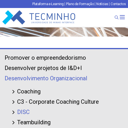
Plataforma e-Learning
Plano de Formação
Notícias
Contactos
TECMINHO
Ab
Promover o empreendedorismo
Desenvolver projetos de I&D+I
Desenvolvimento Organizacional
Coaching
C3 - Corporate Coaching Culture
DISC
Teambuilding