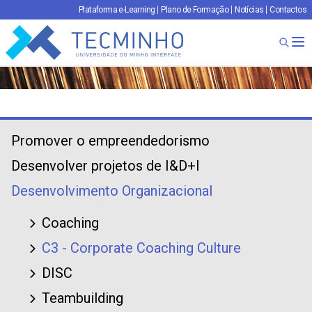
Plataforma e-Learning
Plano de Formação
Notícias
Contactos
TECMINHO
Ab
Promover o empreendedorismo
Desenvolver projetos de I&D+I
Desenvolvimento Organizacional
Coaching
C3 - Corporate Coaching Culture
DISC
Teambuilding