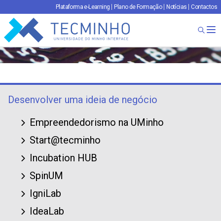
Plataforma e-Learning
Plano de Formação
Notícias
Contactos
TECMINHO
Ab
Desenvolver uma ideia de negócio
Empreendedorismo na UMinho
Start@tecminho
Incubation HUB
SpinUM
IgniLab
IdeaLab