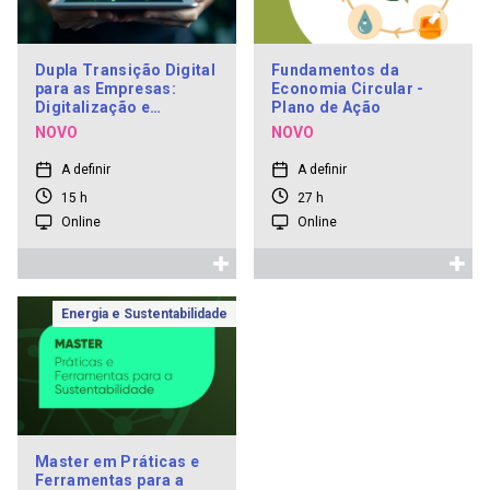
Dupla Transição Digital
Fundamentos da
para as Empresas:
Economia Circular -
Digitalização e
Plano de Ação
Sustentabilidade
NOVO
NOVO
A definir
A definir
15 h
27 h
Online
Online
Energia e Sustentabilidade
Master em Práticas e
Ferramentas para a