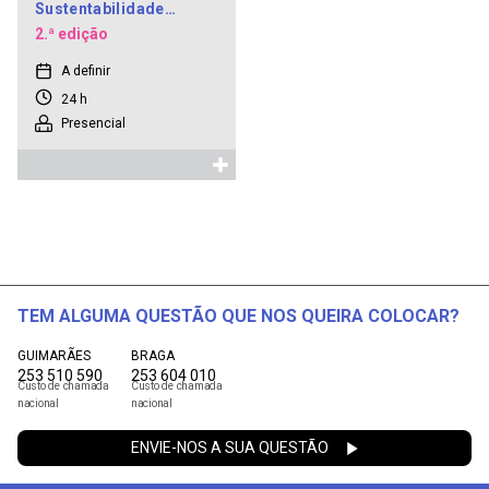
Sustentabilidade
[Laboral]
2.ª edição
A definir
24 h
Presencial
TEM ALGUMA QUESTÃO QUE NOS QUEIRA COLOCAR?
GUIMARÃES
BRAGA
253 510 590
253 604 010
Custo de chamada
Custo de chamada
nacional
nacional
ENVIE-NOS A SUA QUESTÃO