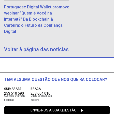
Portuguese Digital Wallet promove
webinar "Quem é Você na
Internet?" Da Blockchain à
Carteira: o Futuro da Confiança
Digital
Voltar à página das notícias
TEM ALGUMA QUESTÃO QUE NOS QUEIRA COLOCAR?
GUIMARÃES
BRAGA
253 510 590
253 604 010
Custo de chamada
Custo de chamada
nacional
nacional
ENVIE-NOS A SUA QUESTÃO