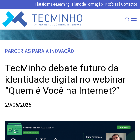
Plataforma e-Learning
Plano de Formação
Notícias
Contactos
TECMINHO
Ab
PARCERIAS PARA A INOVAÇÃO
TecMinho debate futuro da
identidade digital no webinar
“Quem é Você na Internet?”
29/06/2026