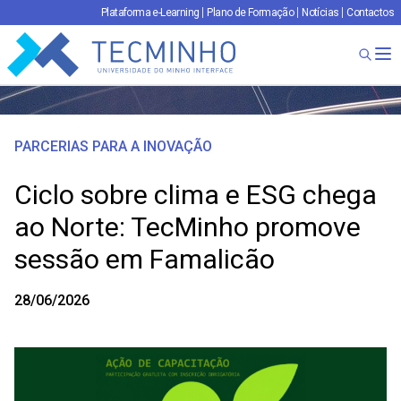
Plataforma e-Learning
Plano de Formação
Notícias
Contactos
TECMINHO
Ab
PARCERIAS PARA A INOVAÇÃO
Ciclo sobre clima e ESG chega
ao Norte: TecMinho promove
sessão em Famalicão
28/06/2026