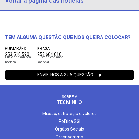
Voltar à página das notícias
TEM ALGUMA QUESTÃO QUE NOS QUEIRA COLOCAR?
GUIMARÃES
BRAGA
253 510 590
253 604 010
Custo de chamada
Custo de chamada
nacional
nacional
ENVIE-NOS A SUA QUESTÃO
SOBRE A
TECMINHO
Missão, estratégia e valores
Política SGI
Órgãos Sociais
Organograma