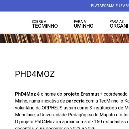
PLATAFORMA E-LEAR
SOBRE A
PARA A
PARA AS
TECMINHO
UMINHO
ORGAN
PHD4MOZ
PhD4Moz
é o nome do
projeto Erasmus+
coordenado p
Minho, numa iniciativa de
parceria
com a TecMinho, o Kar
voluntário da ORPHEUS assim como 3 instituições de M
Mondlane, a Universidade Pedagógica de Maputo e o Inst
O projeto PhD4Moz irá apoiar cerca de 150 estudantes 
docentes, e irá decorrer de 2023 a 2026.