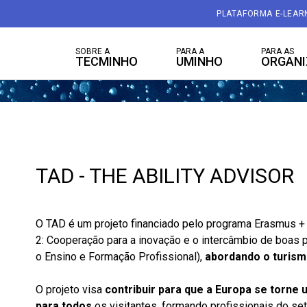
PLATAFORMA E-LEAR
SOBRE A
PARA A
PARA AS
TECMINHO
UMINHO
ORGAN
TAD - THE ABILITY ADVISOR
O TAD é um projeto financiado pelo programa Erasmus +
2: Cooperação para a inovação e o intercâmbio de boas p
o Ensino e Formação Profissional),
abordando o turism
O projeto visa
contribuir para que a Europa se torne
para todos
os visitantes, formando profissionais do s