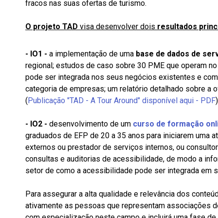
fracos nas suas ofertas de turismo.
O projeto TAD
visa desenvolver
dois
resultados princ
- IO1 -
a implementação de uma
base de dados de ser
regional; estudos de caso sobre 30 PME que operam no s
pode ser integrada nos seus negócios existentes e co
categoria de empresas; um relatório detalhado sobre a of
(
Publicação "TAD - A Tour Around" disponível aqui - PDF
)
- IO2 -
desenvolvimento de um
curso de formação onl
graduados de EFP de 20 a 35 anos para iniciarem uma a
externos ou prestador de serviços internos, ou consultor
consultas e auditorias de acessibilidade, de modo a inf
setor de como a acessibilidade pode ser integrada em 
Para assegurar a alta qualidade e relevância dos conteú
ativamente as pessoas que representam associações d
com especialização neste campo e incluirá uma fase de