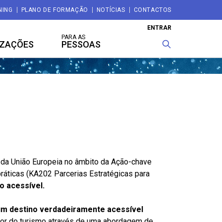
NING
PLANO DE FORMAÇÃO
NOTÍCIAS
CONTACTOS
ENTRAR
PARA AS
IZAÇÕES
PESSOAS
 da União Europeia no âmbito da Ação-chave
ráticas (KA202 Parcerias Estratégicas para
o acessível.
 um destino verdadeiramente acessível
etor do turismo através de uma abordagem de