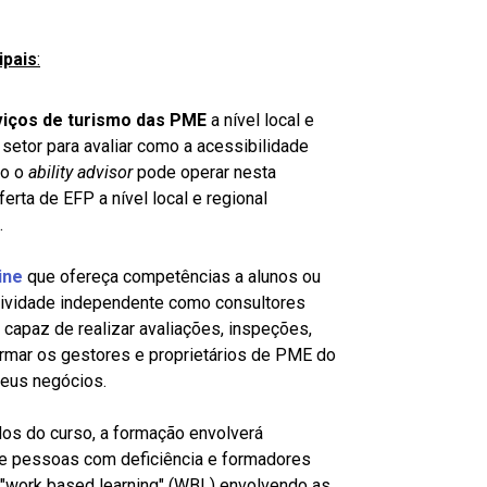
ipais
:
viços de turismo das PME
a nível local e
etor para avaliar como a acessibilidade
mo o
ability advisor
pode operar nesta
erta de EFP a nível local e regional
.
ine
que ofereça competências a alunos ou
tividade independente como consultores
 capaz de realizar avaliações, inspeções,
ormar os gestores e proprietários de PME do
seus negócios.
dos do curso, a formação envolverá
e pessoas com deficiência e formadores
 "work based learning" (WBL) envolvendo as