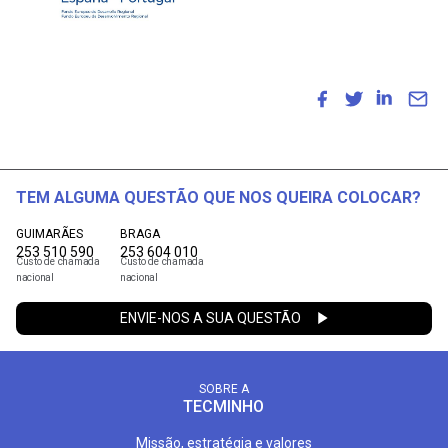
TEM ALGUMA QUESTÃO QUE NOS QUEIRA COLOCAR?
GUIMARÃES
BRAGA
253 510 590
253 604 010
Custo de chamada
Custo de chamada
nacional
nacional
ENVIE-NOS A SUA QUESTÃO
SOBRE A
TECMINHO
Missão, estratégia e valores