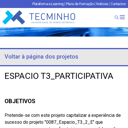
Plataforma e-Learning
Plano de Formação
Notícias
Contactos
TECMINHO
Ab
Voltar à página dos projetos
ESPACIO T3_PARTICIPATIVA
OBJETIVOS
Pretende-se com este projeto capitalizar a experiência de
sucesso do projeto "0087_Espacio_T3_2_E" que