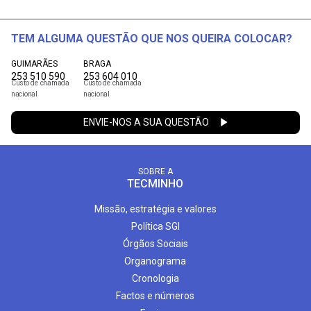
TEM ALGUMA QUESTÃO QUE NOS QUEIRA COLOCAR?
GUIMARÃES
BRAGA
253 510 590
253 604 010
Custo de chamada
Custo de chamada
nacional
nacional
ENVIE-NOS A SUA QUESTÃO
SOBRE A
TECMINHO
Missão, estratégia e valores
Política SGI
Órgãos Sociais
Organograma
Cronologia
Factos e números