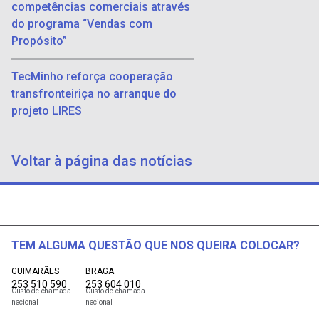
competências comerciais através
do programa “Vendas com
Propósito”
TecMinho reforça cooperação
transfronteiriça no arranque do
projeto LIRES
Voltar à página das notícias
TEM ALGUMA QUESTÃO QUE NOS QUEIRA COLOCAR?
GUIMARÃES
BRAGA
253 510 590
253 604 010
Custo de chamada
Custo de chamada
nacional
nacional