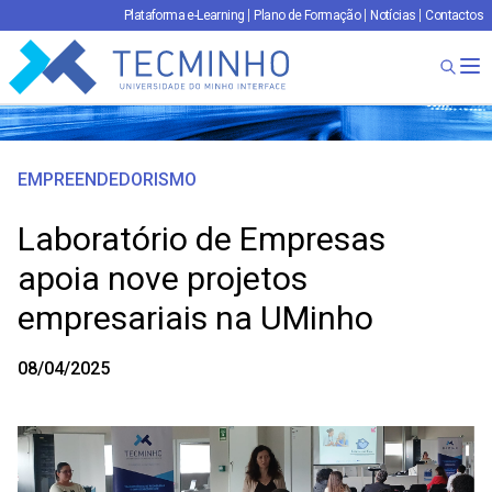
Plataforma e-Learning
Plano de Formação
Notícias
Contactos
TECMINHO
Ab
EMPREENDEDORISMO
Laboratório de Empresas
apoia nove projetos
empresariais na UMinho
08/04/2025