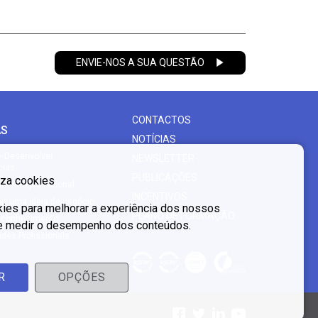
ENVIE-NOS A SUA QUESTÃO
CONTACTOS
AS
NOTÍCIAS
- Desenvolver
NEWSLETTER
cias
PUBLICAÇÕES
liza cookies
mento profissional
INCENTIVOS
er uma ideia de negócio
es para melhorar a experiência dos nossos
PLANO DE FORMAÇÃO
o conhecimento
 e medir o desempenho dos conteúdos.
des Profissionais
R
OPÇÕES