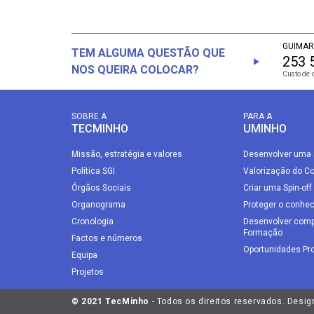
GUIMAR
TEM ALGUMA QUESTÃO QUE
253 
NOS QUEIRA COLOCAR?
Custo de 
SOBRE A
PARA A
TECMINHO
UMINHO
Missão, estratégia e valores
Desenvolver uma 
Política SGI
Valorização do C
Órgãos Sociais
Criar uma Spin-off
Organograma
Proteger o conhe
Cronologia
Desenvolver comp
Formação
Factos e números
Oportunidades Pro
Equipa
Projetos
© 2021 TecMinho
- Todos os direitos reservados. Desig