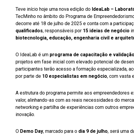
Teve início hoje uma nova edição do
IdeaLab – Laborat
TecMinho no âmbito do Programa de Empreendedorismo 
decorre até 18 de julho de 2025 e conta com a participa
qualificados
, responsáveis por
15 ideias de negócio
i
biotecnologia, educação, engenharia civil e arquitet
O IdeaLab é um
programa de capacitação e validaçã
projetos em fase inicial com elevado potencial de dese
participantes terão acesso a formação especializada, a
por parte de
10 especialistas em negócio
, com vasta 
A estrutura do programa permite aos empreendedores exp
valor, alinhando-as com as reais necessidades do merca
networking e partilha de experiências com outros empr
inovação.
O
Demo Day
, marcado para o
dia 9 de julho
, será uma d