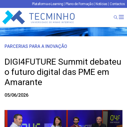
Plataforma e-Learning
Plano de Formação
Notícias
Contactos
TECMINHO
Ab
PARCERIAS PARA A INOVAÇÃO
DIGI4FUTURE Summit debateu
o futuro digital das PME em
Amarante
05/06/2026