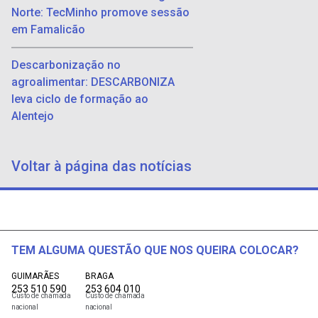
Norte: TecMinho promove sessão
em Famalicão
Descarbonização no
agroalimentar: DESCARBONIZA
leva ciclo de formação ao
Alentejo
Voltar à página das notícias
TEM ALGUMA QUESTÃO QUE NOS QUEIRA COLOCAR?
GUIMARÃES
BRAGA
253 510 590
253 604 010
Custo de chamada
Custo de chamada
nacional
nacional